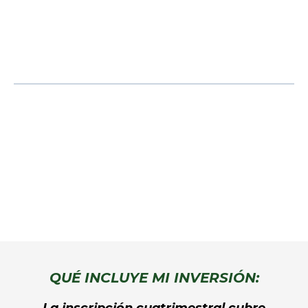
3,000 mxn
Hasta el 20 de marzo congelas cuotas en $3,150
mxn
1 solo pago cuatrimestral $ 11,500 mxn
(+inscripción)
QUÉ INCLUYE MI INVERSIÓN: